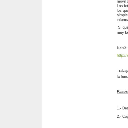
móvil 
Las fo
los qu
simple
inform
Si qu
muy bu
Exiv2
http:/
Trabaj
la fun
Pasos 
1.- De
2.- Co