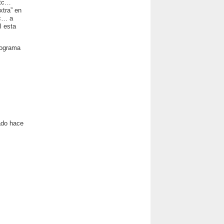
 etc…
xtra” en
tc… a
l esta
rograma
ado hace