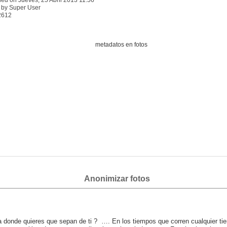
hed on Jueves, 25 Abril 2013 11:56
n by Super User
12612
Anonimizar fotos
 donde quieres que sepan de ti ? …. En los tiempos que corren cualquier ti