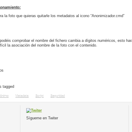
ionamiento:
tra la foto que quieras quitarle los metadatos al icono “Anonimizador.cmd”
odéis comprobar el nombre del fichero cambia a dígitos numéricos, esto har
fícil la asociación del nombre de la foto con el contenido.
os
es tagged
ónimo
Metadata
Script
Seguridad
Sígueme en Twiter