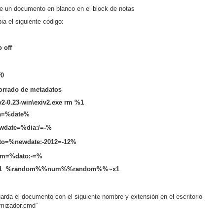
re un documento en blanco en el block de notas
pia el siguiente código:
 off
f0
Borrado de metadatos
v2-0.23-win\exiv2.exe rm %1
ia=%date%
ewdate=%dia:/=-%
ato=%newdate:-2012=-12%
um=%dato:-=%
%1 %random%%num%%random%%~x1
uarda el documento con el siguiente nombre y extensión en el escritorio
mizador.cmd”