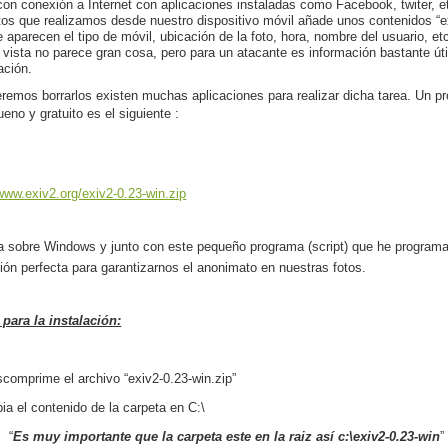
con conexión a Internet con aplicaciones instaladas como Facebook, twiter,
tos que realizamos desde nuestro dispositivo móvil añade unos contenidos “e
e aparecen el tipo de móvil, ubicación de la foto, hora, nombre del usuario, e
 vista no parece gran cosa, pero para un atacante es información bastante úti
ación.
eremos borrarlos existen muchas aplicaciones para realizar dicha tarea. Un p
eno y gratuito es el siguiente :
/www.exiv2.org/exiv2-0.23-win.zip
a sobre Windows y junto con este pequeño programa (script) que he program
ción perfecta para garantizarnos el anonimato en nuestras fotos.
para la instalación:
scomprime el archivo “exiv2-0.23-win.zip”
pia el contenido de la carpeta en C:\
“
Es muy importante que la carpeta este en la raiz así
c:\exiv2-0.23-win
”