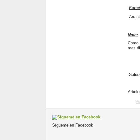
Func
Arras
Nota:
Como p
mas di
Salud
Articl
An
Sígueme en Facebook