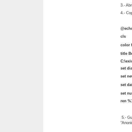
3.- Ab
4.- Co
@echo
cls
color 
title 
C:\exi
set d
set n
set d
set n
ren 
5.- G
“Anoni