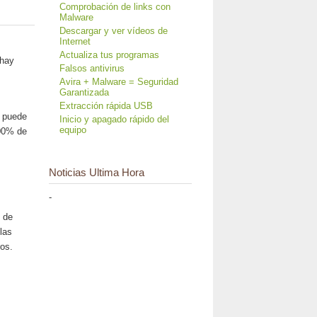
Comprobación de links con
Malware
Descargar y ver vídeos de
Internet
Actualiza tus programas
 hay
Falsos antivirus
Avira + Malware = Seguridad
Garantizada
Extracción rápida USB
e puede
Inicio y apagado rápido del
equipo
100% de
Noticias Ultima Hora
-
e de
 las
ros.