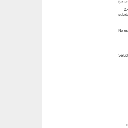
(exte
2.
subid
No es
Salud
F