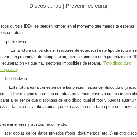
Discos duros [ Prevenir es curar ]
iscos duros (HDD) se pueden romper en el momento que menos te esperas,
pos de rotura:
.- Tipo Software:
s la rotura de los cluster (sectores defectuosos) este tipo de rotura s
eparar con programas de recuperación, pero no siempre está garantizado el 
a recuperación ya que hay sectores imposibles de reparar.
(Foto disco duro
ecuperado)
2.- Tipo Hadware:
sta rotura es la corresponde a las piezas físicas del disco duro (placa,
isco…) Por desgracia este tipo de rotura es la mas grave ya que es imposibl
eparar a no ser de que dispongas de otro disco igual al roto y puedas sustituir
iezas. También hay laboratorios que te realizarán esta tarea pero son muy ca
prevenir errores y sustos, recomiendo:
- Hacer copias de los datos privados (fotos, documentos, etc…) en otro disco