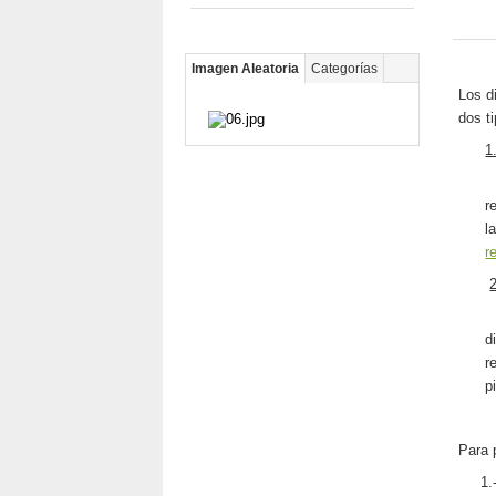
Imagen Aleatoria
Categorías
Los d
dos ti
1
E
r
l
r
E
d
r
p
Para 
1.